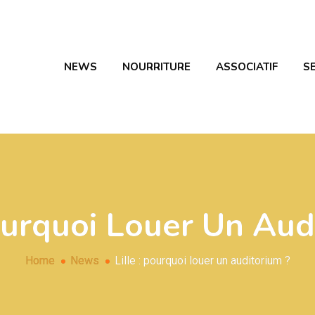
NEWS
NOURRITURE
ASSOCIATIF
S
Pourquoi Louer Un Aud
Home
News
Lille : pourquoi louer un auditorium ?